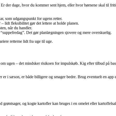
der dage, hvor du kommer sent hjem, eller hvor børnene skal til fritids
ar, som udgangspunkt for ugens retter.
lidt fleksibilitet gør det lettere at holde planen.
sten, når du handler.
 “suppefredag”. Det gør planlægningen sjovere og mere overskuelig.
ere retterne lidt fra uge til uge.
 om ugen – det mindsker risikoen for impulskøb. Kig efter tilbud på bas
 er i sæson, er både billigere og smager bedre. Brug eventuelt en app el
med grøntsager, og kogte kartofler kan bruges i en omelet eller kartoffe