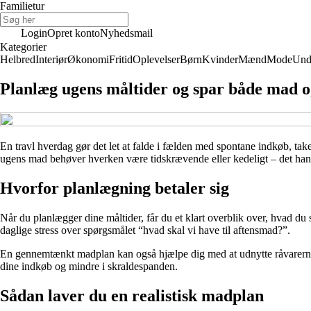
Familietur
Login
Opret konto
Nyhedsmail
Kategorier
Helbred
Interiør
Økonomi
Fritid
Oplevelser
Børn
Kvinder
Mænd
Mode
Und
Planlæg ugens måltider og spar både mad 
En travl hverdag gør det let at falde i fælden med spontane indkøb, 
ugens mad behøver hverken være tidskrævende eller kedeligt – det handl
Hvorfor planlægning betaler sig
Når du planlægger dine måltider, får du et klart overblik over, hvad d
daglige stress over spørgsmålet “hvad skal vi have til aftensmad?”.
En gennemtænkt madplan kan også hjælpe dig med at udnytte råvarerne be
dine indkøb og mindre i skraldespanden.
Sådan laver du en realistisk madplan