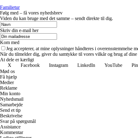
Familietur
Følg med – få vores nyhedsbrev
Viden du kan bruge med det samme – sendt direkte til dig.
Skriv din e-mail her
Kom med
Jeg accepterer, at mine oplysninger håndteres i overensstemmelse m
Når du tilmelder dig, giver du samtykke til vores vilkår og brug af din
At dele er kærligt
X
Facebook
Instagram
LinkedIn
YouTube
Pin
Mød os
Få hjælp
Medier
Reklame
Min konto
Nyhedsmail
Samarbejde
Send et tip
Beskrivelse
Svar på spørgsmål
Assistance
Kommentar
Ledige stillinger