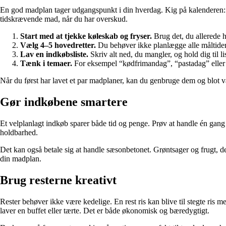
En god madplan tager udgangspunkt i din hverdag. Kig på kalenderen: Er 
tidskrævende mad, når du har overskud.
Start med at tjekke køleskab og fryser.
Brug det, du allerede h
Vælg 4–5 hovedretter.
Du behøver ikke planlægge alle måltider – 
Lav en indkøbsliste.
Skriv alt ned, du mangler, og hold dig til li
Tænk i temaer.
For eksempel “kødfrimandag”, “pastadag” eller
Når du først har lavet et par madplaner, kan du genbruge dem og blot vari
Gør indkøbene smartere
Et velplanlagt indkøb sparer både tid og penge. Prøv at handle én gang
holdbarhed.
Det kan også betale sig at handle sæsonbetonet. Grøntsager og frugt, der
din madplan.
Brug resterne kreativt
Rester behøver ikke være kedelige. En rest ris kan blive til stegte ris 
laver en buffet eller tærte. Det er både økonomisk og bæredygtigt.