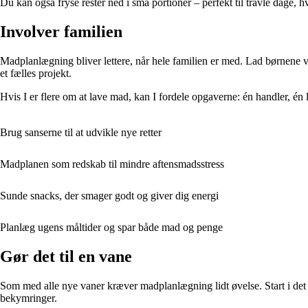
Du kan også fryse rester ned i små portioner – perfekt til travle dage, 
Involver familien
Madplanlægning bliver lettere, når hele familien er med. Lad børnene væ
et fælles projekt.
Hvis I er flere om at lave mad, kan I fordele opgaverne: én handler, é
Brug sanserne til at udvikle nye retter
Madplanen som redskab til mindre aftensmadsstress
Sunde snacks, der smager godt og giver dig energi
Planlæg ugens måltider og spar både mad og penge
Gør det til en vane
Som med alle nye vaner kræver madplanlægning lidt øvelse. Start i det 
bekymringer.