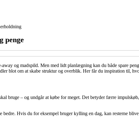
erholdning
og penge
take-away og madspild. Men med lidt planlægning kan du både spare pen
er blot om at skabe struktur og overblik. Her får du inspiration til, 
u skal bruge – og undgår at købe for meget. Det betyder færre impulskøb
dre. Hvis du for eksempel bruger kylling en dag, kan resterne blive til