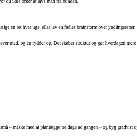
hvor du ikke orker at lave mad fra bunden.
lge en ret hver uge, eller lav en fælles brainstorm over yndlingsretter.
n laver mad, og én rydder op. Det skaber struktur og gør hverdagen mere
små – måske med at planlægge tre dage ad gangen – og byg gradvist op. E