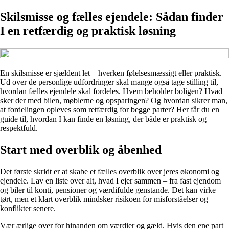
Skilsmisse og fælles ejendele: Sådan finder
I en retfærdig og praktisk løsning
En skilsmisse er sjældent let – hverken følelsesmæssigt eller praktisk.
Ud over de personlige udfordringer skal mange også tage stilling til,
hvordan fælles ejendele skal fordeles. Hvem beholder boligen? Hvad
sker der med bilen, møblerne og opsparingen? Og hvordan sikrer man,
at fordelingen opleves som retfærdig for begge parter? Her får du en
guide til, hvordan I kan finde en løsning, der både er praktisk og
respektfuld.
Start med overblik og åbenhed
Det første skridt er at skabe et fælles overblik over jeres økonomi og
ejendele. Lav en liste over alt, hvad I ejer sammen – fra fast ejendom
og biler til konti, pensioner og værdifulde genstande. Det kan virke
tørt, men et klart overblik mindsker risikoen for misforståelser og
konflikter senere.
Vær ærlige over for hinanden om værdier og gæld. Hvis den ene part