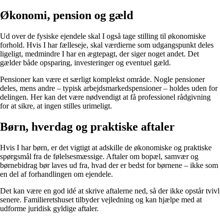
Økonomi, pension og gæld
Ud over de fysiske ejendele skal I også tage stilling til økonomiske
forhold. Hvis I har fælleseje, skal værdierne som udgangspunkt deles
ligeligt, medmindre I har en ægtepagt, der siger noget andet. Det
gælder både opsparing, investeringer og eventuel gæld.
Pensioner kan være et særligt komplekst område. Nogle pensioner
deles, mens andre – typisk arbejdsmarkedspensioner – holdes uden for
delingen. Her kan det være nødvendigt at få professionel rådgivning
for at sikre, at ingen stilles urimeligt.
Børn, hverdag og praktiske aftaler
Hvis I har børn, er det vigtigt at adskille de økonomiske og praktiske
spørgsmål fra de følelsesmæssige. Aftaler om bopæl, samvær og
børnebidrag bør laves ud fra, hvad der er bedst for børnene – ikke som
en del af forhandlingen om ejendele.
Det kan være en god idé at skrive aftalerne ned, så der ikke opstår tvivl
senere. Familieretshuset tilbyder vejledning og kan hjælpe med at
udforme juridisk gyldige aftaler.