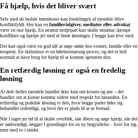
Få hjælp, hvis det bliver svært
Selv med de bedste intentioner kan fordelingen af ejendele blive
konfliktfyldt. Her kan en
familierådgiver, mediator eller advokat
være en stor hjælp. En neutral tredjepart kan skabe struktur, dæmpe
konflikter og hjælpe jer med at finde løsninger, I begge kan leve med.
Det kan også være en god idé at søge støtte hos venner, familie eller en
terapeut. En skilsmisse er en følelsesmæssig proces, og det er helt
normalt at have brug for hjælp til at komme igennem den.
En retfærdig løsning er også en fredelig
løsning
At dele fælles ejendele handler ikke kun om kroner og øre – det
handler om at kunne komme videre med respekt for hinanden. En
retfærdig og praktisk løsning er den, hvor begge parter føler sig
behandlet ordentligt, og hvor der er plads til at se fremad.
Når I tager jer tid til at skabe overblik, tale åbent og søge hjælp, når det
er nødvendigt, lægger I grundlaget for en ny begyndelse – hver for sig,
men med ro i sindet.