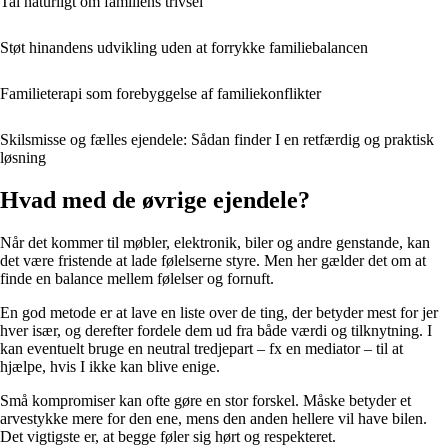
Tal naturligt om familiens trivsel
Støt hinandens udvikling uden at forrykke familiebalancen
Familieterapi som forebyggelse af familiekonflikter
Skilsmisse og fælles ejendele: Sådan finder I en retfærdig og praktisk
løsning
Hvad med de øvrige ejendele?
Når det kommer til møbler, elektronik, biler og andre genstande, kan
det være fristende at lade følelserne styre. Men her gælder det om at
finde en balance mellem følelser og fornuft.
En god metode er at lave en liste over de ting, der betyder mest for jer
hver især, og derefter fordele dem ud fra både værdi og tilknytning. I
kan eventuelt bruge en neutral tredjepart – fx en mediator – til at
hjælpe, hvis I ikke kan blive enige.
Små kompromiser kan ofte gøre en stor forskel. Måske betyder et
arvestykke mere for den ene, mens den anden hellere vil have bilen.
Det vigtigste er, at begge føler sig hørt og respekteret.