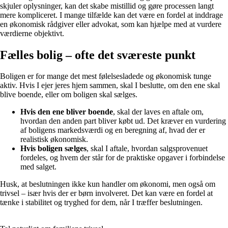
skjuler oplysninger, kan det skabe mistillid og gøre processen langt
mere kompliceret. I mange tilfælde kan det være en fordel at inddrage
en økonomisk rådgiver eller advokat, som kan hjælpe med at vurdere
værdierne objektivt.
Fælles bolig – ofte det sværeste punkt
Boligen er for mange det mest følelsesladede og økonomisk tunge
aktiv. Hvis I ejer jeres hjem sammen, skal I beslutte, om den ene skal
blive boende, eller om boligen skal sælges.
Hvis den ene bliver boende
, skal der laves en aftale om,
hvordan den anden part bliver købt ud. Det kræver en vurdering
af boligens markedsværdi og en beregning af, hvad der er
realistisk økonomisk.
Hvis boligen sælges
, skal I aftale, hvordan salgsprovenuet
fordeles, og hvem der står for de praktiske opgaver i forbindelse
med salget.
Husk, at beslutningen ikke kun handler om økonomi, men også om
trivsel – især hvis der er børn involveret. Det kan være en fordel at
tænke i stabilitet og tryghed for dem, når I træffer beslutningen.