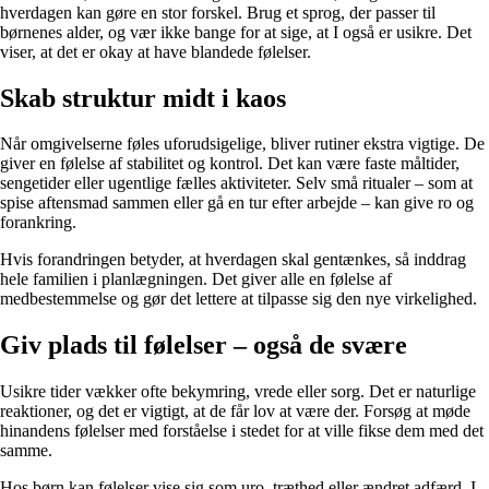
hverdagen kan gøre en stor forskel. Brug et sprog, der passer til
børnenes alder, og vær ikke bange for at sige, at I også er usikre. Det
viser, at det er okay at have blandede følelser.
Skab struktur midt i kaos
Når omgivelserne føles uforudsigelige, bliver rutiner ekstra vigtige. De
giver en følelse af stabilitet og kontrol. Det kan være faste måltider,
sengetider eller ugentlige fælles aktiviteter. Selv små ritualer – som at
spise aftensmad sammen eller gå en tur efter arbejde – kan give ro og
forankring.
Hvis forandringen betyder, at hverdagen skal gentænkes, så inddrag
hele familien i planlægningen. Det giver alle en følelse af
medbestemmelse og gør det lettere at tilpasse sig den nye virkelighed.
Giv plads til følelser – også de svære
Usikre tider vækker ofte bekymring, vrede eller sorg. Det er naturlige
reaktioner, og det er vigtigt, at de får lov at være der. Forsøg at møde
hinandens følelser med forståelse i stedet for at ville fikse dem med det
samme.
Hos børn kan følelser vise sig som uro, træthed eller ændret adfærd. I