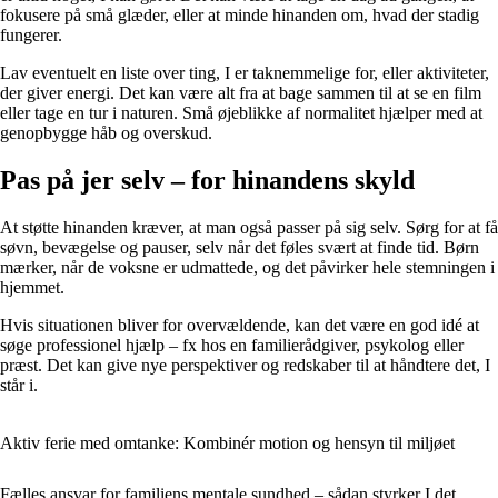
fokusere på små glæder, eller at minde hinanden om, hvad der stadig
fungerer.
Lav eventuelt en liste over ting, I er taknemmelige for, eller aktiviteter,
der giver energi. Det kan være alt fra at bage sammen til at se en film
eller tage en tur i naturen. Små øjeblikke af normalitet hjælper med at
genopbygge håb og overskud.
Pas på jer selv – for hinandens skyld
At støtte hinanden kræver, at man også passer på sig selv. Sørg for at få
søvn, bevægelse og pauser, selv når det føles svært at finde tid. Børn
mærker, når de voksne er udmattede, og det påvirker hele stemningen i
hjemmet.
Hvis situationen bliver for overvældende, kan det være en god idé at
søge professionel hjælp – fx hos en familierådgiver, psykolog eller
præst. Det kan give nye perspektiver og redskaber til at håndtere det, I
står i.
Aktiv ferie med omtanke: Kombinér motion og hensyn til miljøet
Fælles ansvar for familiens mentale sundhed – sådan styrker I det