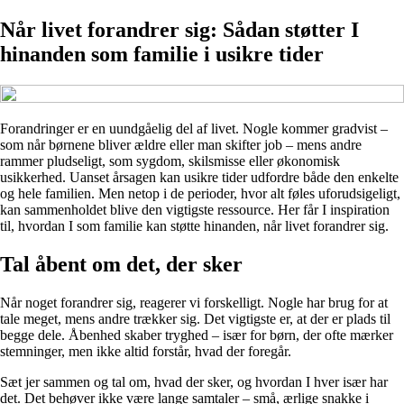
Når livet forandrer sig: Sådan støtter I
hinanden som familie i usikre tider
Forandringer er en uundgåelig del af livet. Nogle kommer gradvist –
som når børnene bliver ældre eller man skifter job – mens andre
rammer pludseligt, som sygdom, skilsmisse eller økonomisk
usikkerhed. Uanset årsagen kan usikre tider udfordre både den enkelte
og hele familien. Men netop i de perioder, hvor alt føles uforudsigeligt,
kan sammenholdet blive den vigtigste ressource. Her får I inspiration
til, hvordan I som familie kan støtte hinanden, når livet forandrer sig.
Tal åbent om det, der sker
Når noget forandrer sig, reagerer vi forskelligt. Nogle har brug for at
tale meget, mens andre trækker sig. Det vigtigste er, at der er plads til
begge dele. Åbenhed skaber tryghed – især for børn, der ofte mærker
stemninger, men ikke altid forstår, hvad der foregår.
Sæt jer sammen og tal om, hvad der sker, og hvordan I hver især har
det. Det behøver ikke være lange samtaler – små, ærlige snakke i