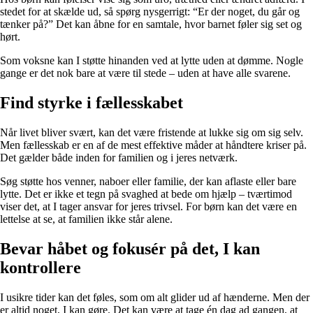
stedet for at skælde ud, så spørg nysgerrigt: “Er der noget, du går og
tænker på?” Det kan åbne for en samtale, hvor barnet føler sig set og
hørt.
Som voksne kan I støtte hinanden ved at lytte uden at dømme. Nogle
gange er det nok bare at være til stede – uden at have alle svarene.
Find styrke i fællesskabet
Når livet bliver svært, kan det være fristende at lukke sig om sig selv.
Men fællesskab er en af de mest effektive måder at håndtere kriser på.
Det gælder både inden for familien og i jeres netværk.
Søg støtte hos venner, naboer eller familie, der kan aflaste eller bare
lytte. Det er ikke et tegn på svaghed at bede om hjælp – tværtimod
viser det, at I tager ansvar for jeres trivsel. For børn kan det være en
lettelse at se, at familien ikke står alene.
Bevar håbet og fokusér på det, I kan
kontrollere
I usikre tider kan det føles, som om alt glider ud af hænderne. Men der
er altid noget, I kan gøre. Det kan være at tage én dag ad gangen, at