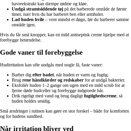
havreekstrakt kan dæmpe rødme og kløe.
Undgå stramtsiddende tøj
på det barberede område de første
timer, især hvis du har barberet ben eller armhuler.
Lad huden hvile
– vent mindst et døgn, før du barberer samme
område igen.
Hvis du får små knopper, kan en mild antiseptisk creme hjælpe med at
forebygge betændelse.
Gode vaner til forebyggelse
Hudirritation kan ofte undgås med nogle få, faste vaner:
Barber dig
efter badet
, når huden er varm og fugtig.
Brug
rene håndklæder og redskaber
for at undgå bakterier.
Eksfoliér huden 1–2 gange om ugen med en mild scrub for at
fjerne døde hudceller og forebygge indgroede hår.
Drik rigeligt med vand og brug dagligt
fugtighedscreme
, så
huden holdes smidig.
Små ændringer i rutinen kan gøre en stor forskel – både for komforten
og for hudens sundhed.
Når irritation bliver ved