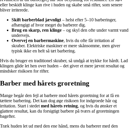
eller beskidt klinge kan rive i huden og skabe små rifter, som senere
bliver irriterede.
Skift barberblad jævnligt
– helst efter 5–10 barberinger,
afhængigt af hvor meget du barberer dig.
Brug en skarp, ren klinge
– og skyl den ofte under varmt vand
undervejs.
Overvej en barbermaskine
, hvis du ofte får irritation af
skraber. Elektriske maskiner er mere skånsomme, men giver
typisk ikke en helt så tæt barbering.
Hvis du bruger en traditionel skraber, så undgå at trykke for hårdt. Lad
klingen glide let hen over huden – det giver et mere jævnt resultat og
mindsker risikoen for rifter.
Barber med hårets groretning
Mange begår den fejl at barbere mod hårets groretning for at få en
tættere barbering. Det kan dog øge risikoen for indgroede hår og
irritation. Start i stedet
med hårets retning
, og hvis du ønsker et
glattere resultat, kan du forsigtigt barbere på tværs af groretningen
bagefter.
Træk huden let ud med den ene hånd, mens du barberer med den