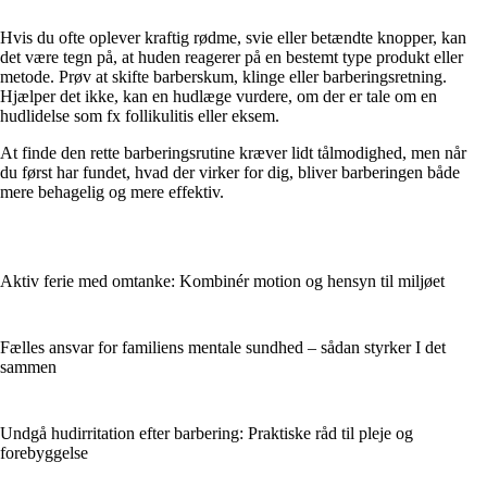
Hvis du ofte oplever kraftig rødme, svie eller betændte knopper, kan
det være tegn på, at huden reagerer på en bestemt type produkt eller
metode. Prøv at skifte barberskum, klinge eller barberingsretning.
Hjælper det ikke, kan en hudlæge vurdere, om der er tale om en
hudlidelse som fx follikulitis eller eksem.
At finde den rette barberingsrutine kræver lidt tålmodighed, men når
du først har fundet, hvad der virker for dig, bliver barberingen både
mere behagelig og mere effektiv.
Aktiv ferie med omtanke: Kombinér motion og hensyn til miljøet
Fælles ansvar for familiens mentale sundhed – sådan styrker I det
sammen
Undgå hudirritation efter barbering: Praktiske råd til pleje og
forebyggelse