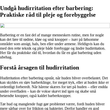
Undgå hudirritation efter barbering:
Praktiske råd til pleje og forebyggelse
Barbering er en fast del af mange menneskers rutine, men for nogle
kan det føre til rødme, kløe og små knopper – især på følsomme
områder som ansigt, hals, ben eller under armene. Heldigvis kan du
med den rette teknik og pleje både forebygge og lindre hudirritation.
Her får du praktiske råd til, hvordan du får en glat barbering uden
ubehag.
Forstå årsagen til hudirritation
Hudirritation efter barbering opstår, når huden bliver overbelastet. Det
kan skyldes en sløv barberklinge, for meget tryk, eller at huden ikke er
ordentligt forberedt. Når hårene skæres for tæt på huden – eller endda
under overfladen – kan de vokse skævt ind igen og skabe små
betændte knopper, også kaldet barberknopper.
Tør hud og manglende fugt gør problemet værre, fordi huden bliver
mere sårbar over for friktion og bakterier. Derfor handler en god