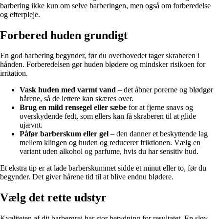
barbering ikke kun om selve barberingen, men også om forberedelse
og efterpleje.
Forbered huden grundigt
En god barbering begynder, før du overhovedet tager skraberen i
hånden. Forberedelsen gør huden blødere og mindsker risikoen for
irritation.
Vask huden med varmt vand
– det åbner porerne og blødgør
hårene, så de lettere kan skæres over.
Brug en mild rensegel eller sæbe
for at fjerne snavs og
overskydende fedt, som ellers kan få skraberen til at glide
ujævnt.
Påfør barberskum eller gel
– den danner et beskyttende lag
mellem klingen og huden og reducerer friktionen. Vælg en
variant uden alkohol og parfume, hvis du har sensitiv hud.
Et ekstra tip er at lade barberskummet sidde et minut eller to, før du
begynder. Det giver hårene tid til at blive endnu blødere.
Vælg det rette udstyr
Kvaliteten af dit barbergrej har stor betydning for resultatet. En sløv