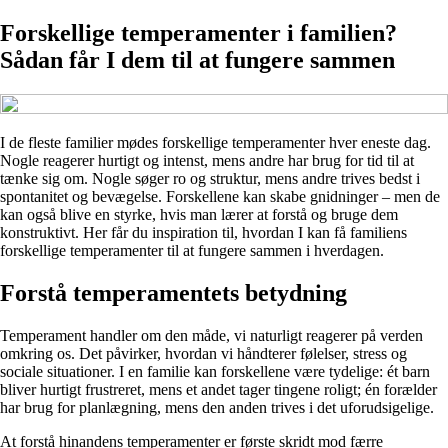
Forskellige temperamenter i familien?
Sådan får I dem til at fungere sammen
I de fleste familier mødes forskellige temperamenter hver eneste dag.
Nogle reagerer hurtigt og intenst, mens andre har brug for tid til at
tænke sig om. Nogle søger ro og struktur, mens andre trives bedst i
spontanitet og bevægelse. Forskellene kan skabe gnidninger – men de
kan også blive en styrke, hvis man lærer at forstå og bruge dem
konstruktivt. Her får du inspiration til, hvordan I kan få familiens
forskellige temperamenter til at fungere sammen i hverdagen.
Forstå temperamentets betydning
Temperament handler om den måde, vi naturligt reagerer på verden
omkring os. Det påvirker, hvordan vi håndterer følelser, stress og
sociale situationer. I en familie kan forskellene være tydelige: ét barn
bliver hurtigt frustreret, mens et andet tager tingene roligt; én forælder
har brug for planlægning, mens den anden trives i det uforudsigelige.
At forstå hinandens temperamenter er første skridt mod færre