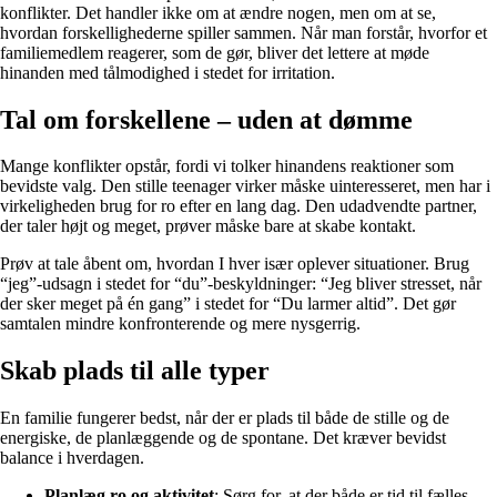
konflikter. Det handler ikke om at ændre nogen, men om at se,
hvordan forskellighederne spiller sammen. Når man forstår, hvorfor et
familiemedlem reagerer, som de gør, bliver det lettere at møde
hinanden med tålmodighed i stedet for irritation.
Tal om forskellene – uden at dømme
Mange konflikter opstår, fordi vi tolker hinandens reaktioner som
bevidste valg. Den stille teenager virker måske uinteresseret, men har i
virkeligheden brug for ro efter en lang dag. Den udadvendte partner,
der taler højt og meget, prøver måske bare at skabe kontakt.
Prøv at tale åbent om, hvordan I hver især oplever situationer. Brug
“jeg”-udsagn i stedet for “du”-beskyldninger: “Jeg bliver stresset, når
der sker meget på én gang” i stedet for “Du larmer altid”. Det gør
samtalen mindre konfronterende og mere nysgerrig.
Skab plads til alle typer
En familie fungerer bedst, når der er plads til både de stille og de
energiske, de planlæggende og de spontane. Det kræver bevidst
balance i hverdagen.
Planlæg ro og aktivitet
: Sørg for, at der både er tid til fælles