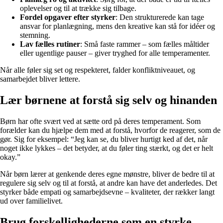
oplevelser og til at trække sig tilbage.
Fordel opgaver efter styrker
: Den strukturerede kan tage
ansvar for planlægning, mens den kreative kan stå for idéer og
stemning.
Lav fælles rutiner
: Små faste rammer – som fælles måltider
eller ugentlige pauser – giver tryghed for alle temperamenter.
Når alle føler sig set og respekteret, falder konfliktniveauet, og
samarbejdet bliver lettere.
Lær børnene at forstå sig selv og hinanden
Børn har ofte svært ved at sætte ord på deres temperament. Som
forælder kan du hjælpe dem med at forstå, hvorfor de reagerer, som de
gør. Sig for eksempel: “Jeg kan se, du bliver hurtigt ked af det, når
noget ikke lykkes – det betyder, at du føler ting stærkt, og det er helt
okay.”
Når børn lærer at genkende deres egne mønstre, bliver de bedre til at
regulere sig selv og til at forstå, at andre kan have det anderledes. Det
styrker både empati og samarbejdsevne – kvaliteter, der rækker langt
ud over familielivet.
Brug forskellighederne som en styrke