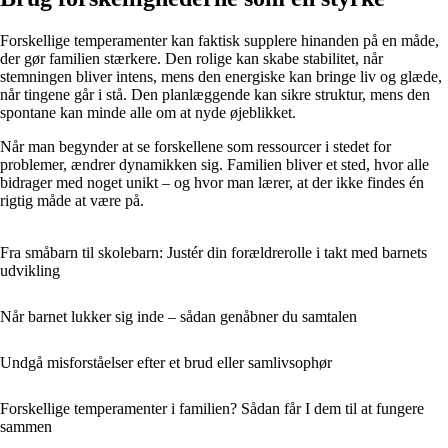
Forskellige temperamenter kan faktisk supplere hinanden på en måde,
der gør familien stærkere. Den rolige kan skabe stabilitet, når
stemningen bliver intens, mens den energiske kan bringe liv og glæde,
når tingene går i stå. Den planlæggende kan sikre struktur, mens den
spontane kan minde alle om at nyde øjeblikket.
Når man begynder at se forskellene som ressourcer i stedet for
problemer, ændrer dynamikken sig. Familien bliver et sted, hvor alle
bidrager med noget unikt – og hvor man lærer, at der ikke findes én
rigtig måde at være på.
Fra småbarn til skolebarn: Justér din forældrerolle i takt med barnets
udvikling
Når barnet lukker sig inde – sådan genåbner du samtalen
Undgå misforståelser efter et brud eller samlivsophør
Forskellige temperamenter i familien? Sådan får I dem til at fungere
sammen