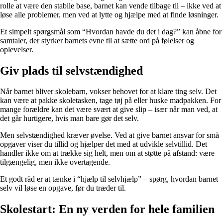
rolle at være den stabile base, barnet kan vende tilbage til – ikke ved at
løse alle problemer, men ved at lytte og hjælpe med at finde løsninger.
Et simpelt spørgsmål som “Hvordan havde du det i dag?” kan åbne for
samtaler, der styrker barnets evne til at sætte ord på følelser og
oplevelser.
Giv plads til selvstændighed
Når barnet bliver skolebarn, vokser behovet for at klare ting selv. Det
kan være at pakke skoletasken, tage tøj på eller huske madpakken. For
mange forældre kan det være svært at give slip – især når man ved, at
det går hurtigere, hvis man bare gør det selv.
Men selvstændighed kræver øvelse. Ved at give barnet ansvar for små
opgaver viser du tillid og hjælper det med at udvikle selvtillid. Det
handler ikke om at trække sig helt, men om at støtte på afstand: være
tilgængelig, men ikke overtagende.
Et godt råd er at tænke i “hjælp til selvhjælp” – spørg, hvordan barnet
selv vil løse en opgave, før du træder til.
Skolestart: En ny verden for hele familien