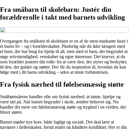
Fra småbarn til skolebarn: Justér din
forældrerolle i takt med barnets udvikling
Overgangen fra småbarn til skolebarn er en af de mest markante faser i
et barns liv – og i forældreskabet. Pludselig står du ikke længere med
et barn, der har brug for hjælp til alt, men med et barn, der begynder at
søge selvstændighed, venskaber og egne interesser. Det kræver, at du
som forælder justerer din rolle: fra at være den, der styrer og beskytter,
til den, der guider og støtter. Her får du inspiration til, hvordan du kan
følge med i dit barns udvikling – uden at miste forbindelsen.
Fra fysisk nærhed til følelsesmæssig støtte
Småbørnsårene handler ofte om fysisk nærhed: at trøste, hjælpe og
være tæt på. Når barnet begynder i skole, ændrer behovet sig. Nu
handler det mere om følelsesmæssig støtte og tryghed i en verden, der
bliver større.
Barnet møder nye krav, både fagligt og socialt. Det skal lære at
navigere i fællesskaber, forstå regler og håndtere konflikter. Her er din