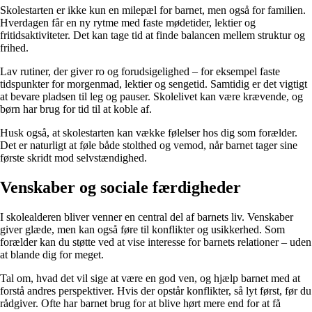
Skolestarten er ikke kun en milepæl for barnet, men også for familien.
Hverdagen får en ny rytme med faste mødetider, lektier og
fritidsaktiviteter. Det kan tage tid at finde balancen mellem struktur og
frihed.
Lav rutiner, der giver ro og forudsigelighed – for eksempel faste
tidspunkter for morgenmad, lektier og sengetid. Samtidig er det vigtigt
at bevare pladsen til leg og pauser. Skolelivet kan være krævende, og
børn har brug for tid til at koble af.
Husk også, at skolestarten kan vække følelser hos dig som forælder.
Det er naturligt at føle både stolthed og vemod, når barnet tager sine
første skridt mod selvstændighed.
Venskaber og sociale færdigheder
I skolealderen bliver venner en central del af barnets liv. Venskaber
giver glæde, men kan også føre til konflikter og usikkerhed. Som
forælder kan du støtte ved at vise interesse for barnets relationer – uden
at blande dig for meget.
Tal om, hvad det vil sige at være en god ven, og hjælp barnet med at
forstå andres perspektiver. Hvis der opstår konflikter, så lyt først, før du
rådgiver. Ofte har barnet brug for at blive hørt mere end for at få