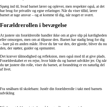
Spørg ind til, hvad barnet lærer og oplever, men respekter også, at det
har brug for privatliv og egne erfaringer. Når du viser tillid, lærer
barnet at tage ansvar – og at komme til dig, når noget er svært.
Forældrerollen i bevægelse
At justere sin forældrerolle handler ikke om at give slip på kærligheden
eller omsorgen, men om at tilpasse den. Barnet har stadig brug for dig
– bare på en anden måde. Hvor du før var den, der gjorde, bliver du nu
den, der støtter, guider og opmuntrer.
Det kræver tålmodighed og refleksion, men også mod til at give plads.
Forældreskabet er en rejse, hvor både du og barnet udvikler jer. Og når
du tør justere din rolle, viser du barnet, at forandring er en naturlig del
af livet.
Fra småbarn til skolebarn: Justér din forældrerolle i takt med barnets
udvikling