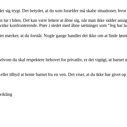
er sig trygt. Det betyder, at du som forælder må skabe situationer, hvor
n tur i bilen. Det kan være lettere at åbne sig, når man ikke sidder ansigt 
ke konfronterende. Prøv i stedet med åbne sætninger som “Jeg har lagt mæ
et mærker, at du forstår. Nogle gange handler det ikke om at finde løsn
selvom du skal respektere behovet for privatliv, er det vigtigt, at barnet
r tilbyd at hente barnet fra en ven. Det viser, at du ikke har givet op 
dvikling