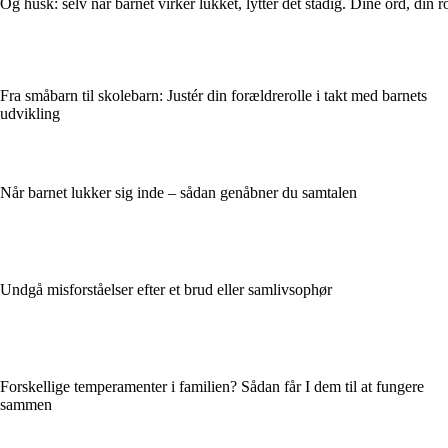
Og husk: selv når barnet virker lukket, lytter det stadig. Dine ord, di
Fra småbarn til skolebarn: Justér din forældrerolle i takt med barnets
udvikling
Når barnet lukker sig inde – sådan genåbner du samtalen
Undgå misforståelser efter et brud eller samlivsophør
Forskellige temperamenter i familien? Sådan får I dem til at fungere
sammen