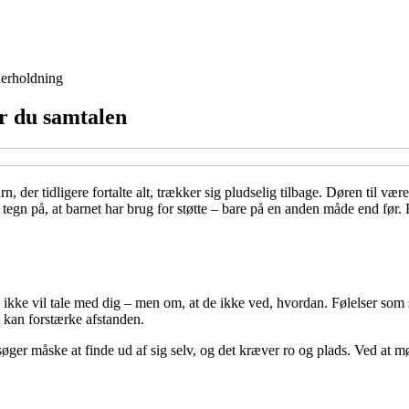
erholdning
er du samtalen
 der tidligere fortalte alt, trækker sig pludselig tilbage. Døren til værel
 tegn på, at barnet har brug for støtte – bare på en anden måde end før
 ikke vil tale med dig – men om, at de ikke ved, hvordan. Følelser som sk
t kan forstærke afstanden.
forsøger måske at finde ud af sig selv, og det kræver ro og plads. Ved a