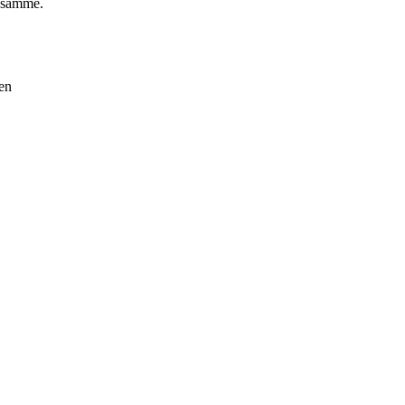
t samme.
gen